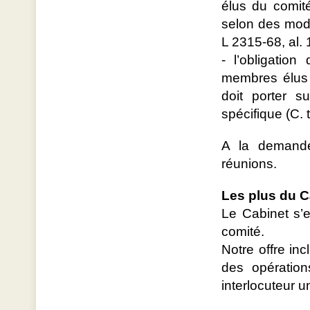
élus du comit
selon des modal
L 2315-68, al. 1
- l’obligatio
membres élus 
doit porter s
spécifique (C. t
A la demande
réunions.
Les plus du C
Le Cabinet s’e
comité.
Notre offre in
des opération
interlocuteur u