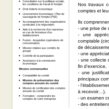
Consultation sur la politique sociale,
Nos travaux co
les conditions de travail et l'emploi
Droit d'alerte économique
comptes et leu
Licenciement économique / Plan de
sauvegarde de l'emploi (PSE)
Ils comprenne
Accompagnement des organisations
syndicales à la négociation
- une prise de
Aide à la recherche d'un repreneur
en cas de fermeture d'un
- une appréci
établissement
comptable (circ
Fusion - Acquisition (opérations de
concentration)
de décaisseme
Mission relative aux comités de
groupe
- une appréciat
Contrôle de la participation
- une collecte
Assistance à la commission
économique
fin d’exercice,
Mission contractuelles
- une justifi
Comptabilité du comité
principaux com
Mission de présentation des
comptes annuels du comité
- l’établisseme
Mission de certification des comptes
à recevoir…),
annuels du comité
Formation : comprendre les
- un examen cr
comptes de votre entreprise
- des entretie