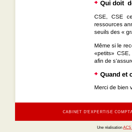
Qui doit d
CSE, CSE cen
ressources ann
seuils des « g
Même si le reco
«petits» CSE
afin de s’assur
Quand et 
Merci de bien v
CABINET D'EXPERTISE COMPT
Une réalisation
ACS 