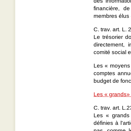
des informatio
financière, d
membres élus du
C. trav. art. L.
Le trésorier d
directement, 
comité social 
Les « moyens 
comptes annue
budget de fonc
Les « grands
C. trav. art. L.
Les « grands 
définies à l'a
pas, comme le