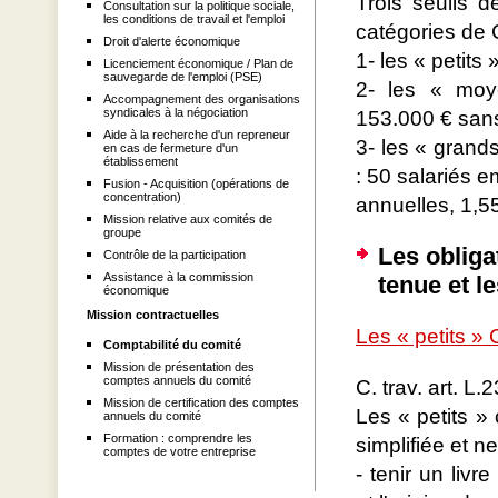
Trois seuils 
Consultation sur la politique sociale,
les conditions de travail et l'emploi
catégories de
Droit d'alerte économique
1- les « petits
Licenciement économique / Plan de
sauvegarde de l'emploi (PSE)
2- les « moy
Accompagnement des organisations
syndicales à la négociation
153.000 € sans
Aide à la recherche d'un repreneur
3- les « grand
en cas de fermeture d'un
établissement
: 50 salariés 
Fusion - Acquisition (opérations de
concentration)
annuelles, 1,55
Mission relative aux comités de
groupe
Les obliga
Contrôle de la participation
Assistance à la commission
tenue et l
économique
Mission contractuelles
Les « petits »
Comptabilité du comité
Mission de présentation des
comptes annuels du comité
C. trav. art. L
Mission de certification des comptes
Les « petits »
annuels du comité
Formation : comprendre les
simplifiée et n
comptes de votre entreprise
- tenir un liv