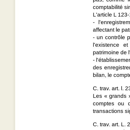
comptabilité sim
L'article L 12
- l'enregist
affectant le pat
- un contrôle 
l'existence e
patrimoine de l'
- l'établisseme
des enregistre
bilan, le compt
C. trav. art. l.
Les « grands »
comptes ou da
transactions si
C. trav. art. L.