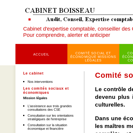
Cabinet d'expertise comptable, conseiller des
Pour comprendre, alerter et anticiper
COMITÉ SOCIAL ET
CO
ACCUEIL
ÉCONOMIQUE MISSIONS
ÉCON
LÉGALES
CO
Le cabinet
Comité so
Nos interventions
Le contrôle d
Les comités sociaux et
économiques
devenu plus i
Mission légales
culturelles.
L'assistance aux trois grandes
consultations des CSE
Consultation sur les orientations
Dans une écon
stratégiques de l'entreprise
les maîtres m
Consultation sur la situation
économique et financière