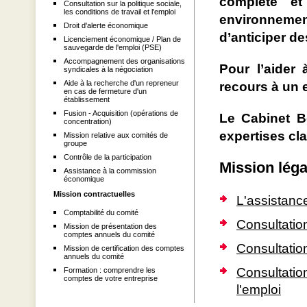
complète et
Consultation sur la politique sociale,
les conditions de travail et l'emploi
environnemen
Droit d'alerte économique
d’anticiper de
Licenciement économique / Plan de
sauvegarde de l'emploi (PSE)
Accompagnement des organisations
Pour l’aider 
syndicales à la négociation
Aide à la recherche d'un repreneur
recours à un 
en cas de fermeture d'un
établissement
Fusion - Acquisition (opérations de
Le Cabinet B
concentration)
expertises cl
Mission relative aux comités de
groupe
Contrôle de la participation
Mission lég
Assistance à la commission
économique
Mission contractuelles
L'assistanc
Comptabilité du comité
Consultation
Mission de présentation des
comptes annuels du comité
Consultation
Mission de certification des comptes
annuels du comité
Consultation
Formation : comprendre les
comptes de votre entreprise
l'emploi